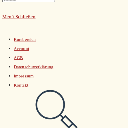
umschalten
Escape
Menü
Schließen
to
close
the
Kursbereich
search
Account
panel.
AGB
Datenschutzerklärung
Impressum
Kontakt
Website-
Suche
umschalten