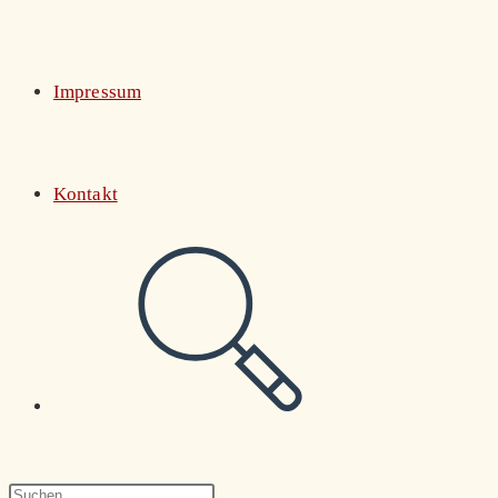
Impressum
Kontakt
Website-
Suche
Press