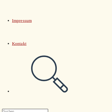
Impressum
Kontakt
Website-
Suche
Press