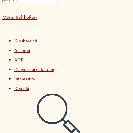
umschalten
Escape
Menü
Schließen
to
close
the
Kursbereich
search
Account
panel.
AGB
Datenschutzerklärung
Impressum
Kontakt
Website-
Suche
umschalten