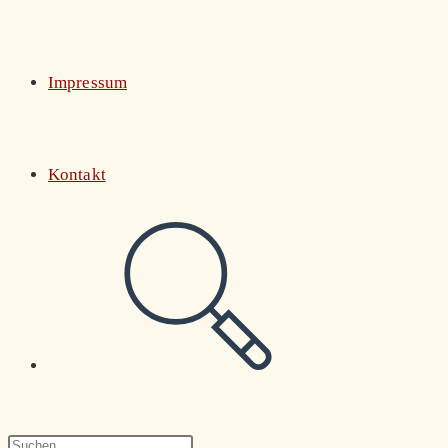
Impressum
Kontakt
Website-
Suche
Press