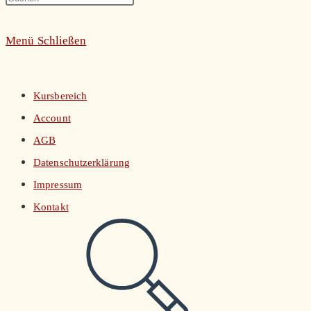
umschalten
Escape
Menü
Schließen
to
close
the
Kursbereich
search
Account
panel.
AGB
Datenschutzerklärung
Impressum
Kontakt
Website-
Suche
umschalten