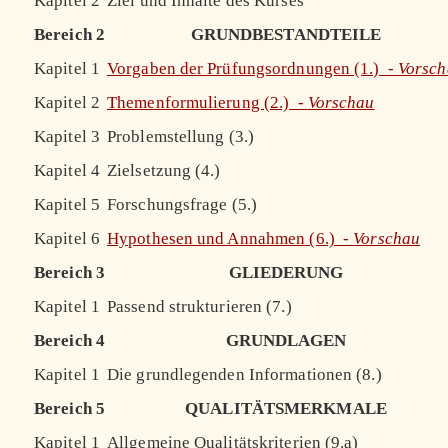
Kapitel 2
Ziel und Inhalte des Kurses
Bereich 2
GRUNDBESTANDTEILE
Kapitel 1
Vorgaben der Prüfungsordnungen (1.) -
Vorsc
Kapitel 2
Themenformulierung (2.) -
Vorschau
Kapitel 3
Problemstellung (3.)
Kapitel 4
Zielsetzung (4.)
Kapitel 5
Forschungsfrage (5.)
Kapitel 6
Hypothesen und Annahmen (6.) -
Vorschau
Bereich 3
GLIEDERUNG
Kapitel 1
Passend strukturieren (7.)
Bereich 4
GRUNDLAGEN
Kapitel 1
Die grundlegenden Informationen (8.)
Bereich 5
QUALITÄTSMERKMALE
Kapitel 1
Allgemeine Qualitätskriterien (9.a)