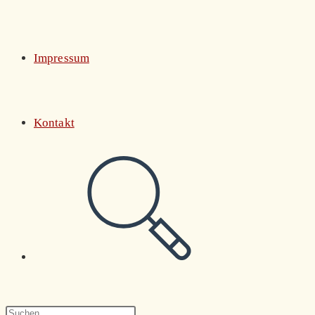
Impressum
Kontakt
Website-
Suche
Press