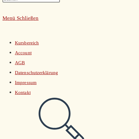
umschalten
Escape
Menü
Schließen
to
close
the
Kursbereich
search
Account
panel.
AGB
Datenschutzerklärung
Impressum
Kontakt
Website-
Suche
umschalten