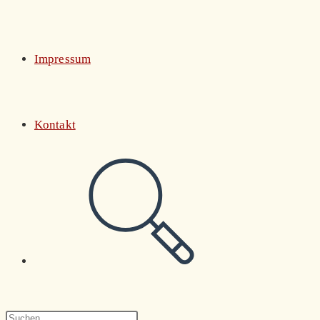
Impressum
Kontakt
Website-
Suche
Press