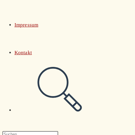
Impressum
Kontakt
Website-
Suche
Press