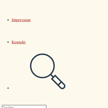
Impressum
Kontakt
Website-
Suche
Press