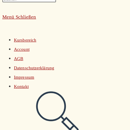
umschalten
Escape
Menü
Schließen
to
close
the
Kursbereich
search
Account
panel.
AGB
Datenschutzerklärung
Impressum
Kontakt
Website-
Suche
umschalten