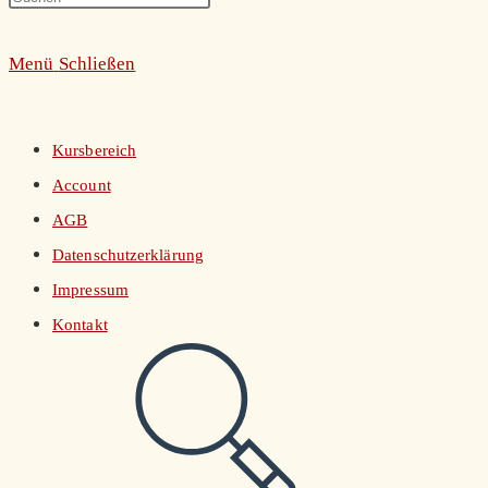
umschalten
Escape
Menü
Schließen
to
close
the
Kursbereich
search
Account
panel.
AGB
Datenschutzerklärung
Impressum
Kontakt
Website-
Suche
umschalten