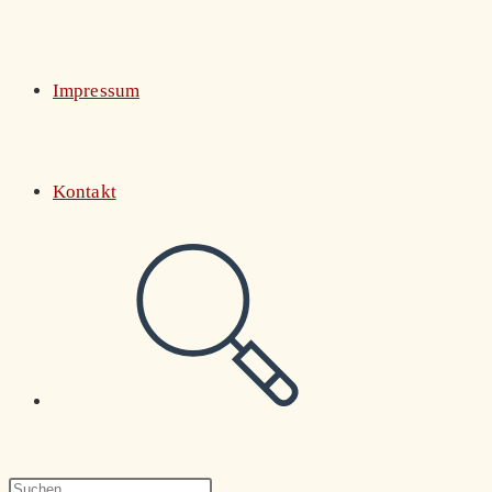
Impressum
Kontakt
Website-
Suche
Press