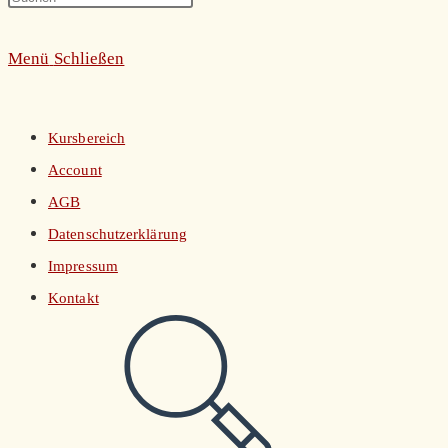
umschalten
Escape
Menü
Schließen
to
close
the
Kursbereich
search
Account
panel.
AGB
Datenschutzerklärung
Impressum
Kontakt
Website-
Suche
umschalten