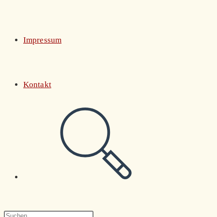
Impressum
Kontakt
Website-
Suche
Press