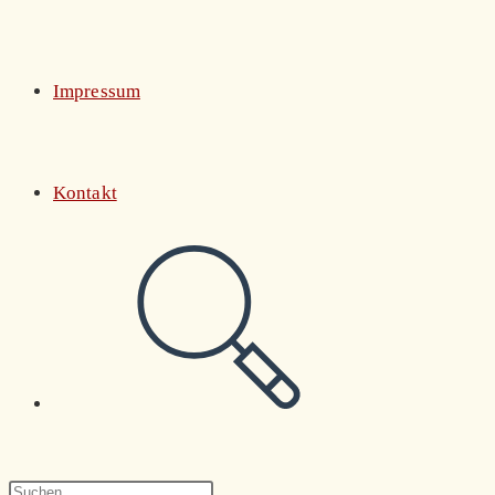
Impressum
Kontakt
Website-
Suche
Press