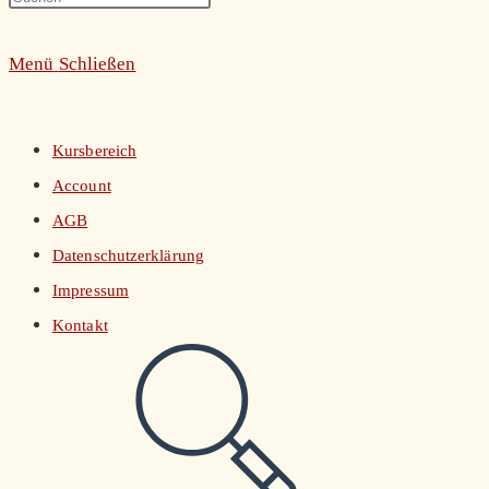
umschalten
Escape
Menü
Schließen
to
close
the
Kursbereich
search
Account
panel.
AGB
Datenschutzerklärung
Impressum
Kontakt
Website-
Suche
umschalten