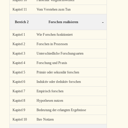
Kapitel 10
Passende Vorgehensweisen
Kapitel 11
Vom Verstehen zum Tun
-
Bereich 2
Forschen realisieren
Kapitel 1
Wie Forschen funktioniert
Kapitel 2
Forschen in Prozessen
Kapitel 3
Unterschiedliche Forschungsarten
Kapitel 4
Forschung und Praxis
Kapitel 5
Primär oder sekundär forschen
Kapitel 6
Induktiv oder deduktiv forschen
Kapitel 7
Empirisch forschen
Kapitel 8
Hypothesen nutzen
Kapitel 9
Bedeutung der erlangten Ergebnisse
Kapitel 10
Ihre Notizen