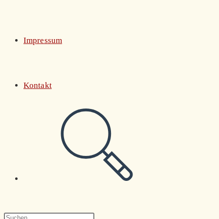
Impressum
Kontakt
Website-
Suche
Press