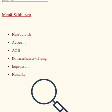
umschalten
Escape
Menü
Schließen
to
close
the
Kursbereich
search
Account
panel.
AGB
Datenschutzerklärung
Impressum
Kontakt
Website-
Suche
umschalten