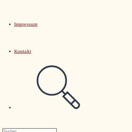
Impressum
Kontakt
Website-
Suche
Press