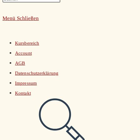
umschalten
Escape
Menü
Schließen
to
close
the
Kursbereich
search
Account
panel.
AGB
Datenschutzerklärung
Impressum
Kontakt
Website-
Suche
umschalten