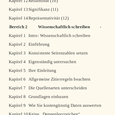
Kapitel 12
Reliabilität (10)
Kapitel 13
Signifikanz (11)
Kapitel 14
Repräsentativität (12)
Bereich 2
Wissenschaftlich schreiben
-
Kapitel 1
Intro: Wissenschaftlich schreiben
Kapitel 2
Einführung
Kapitel 3
Konsistente Seitenzahlen setzen
Kapitel 4
Eigenständig untersuchen
Kapitel 5
Ihre Einleitung
Kapitel 6
Allgemeine Zitierregeln beachten
Kapitel 7
Die Quellenarten unterscheiden
Kapitel 8
Grundlagen einbauen
Kapitel 9
Wie Sie kostengünstig Daten auswerten
Kapitel 10
Keine „Deppenleerzeichen“