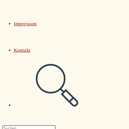
Impressum
Kontakt
Website-
Suche
Press