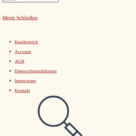
umschalten
Escape
Menü
Schließen
to
close
the
Kursbereich
search
Account
panel.
AGB
Datenschutzerklärung
Impressum
Kontakt
Website-
Suche
umschalten