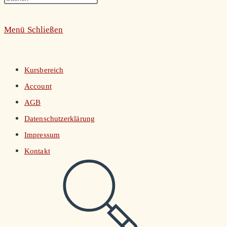
umschalten
Escape
Menü
Schließen
to
close
the
Kursbereich
search
Account
panel.
AGB
Datenschutzerklärung
Impressum
Kontakt
Website-
Suche
umschalten