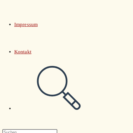
Impressum
Kontakt
Website-
Suche
Press