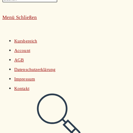
umschalten
Escape
Menü
Schließen
to
close
the
Kursbereich
search
Account
panel.
AGB
Datenschutzerklärung
Impressum
Kontakt
Website-
Suche
umschalten