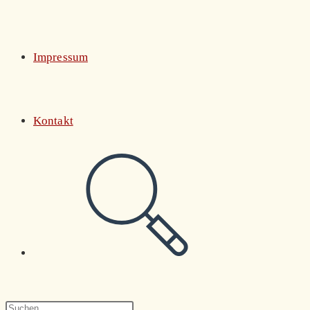
Impressum
Kontakt
Website-
Suche
Press