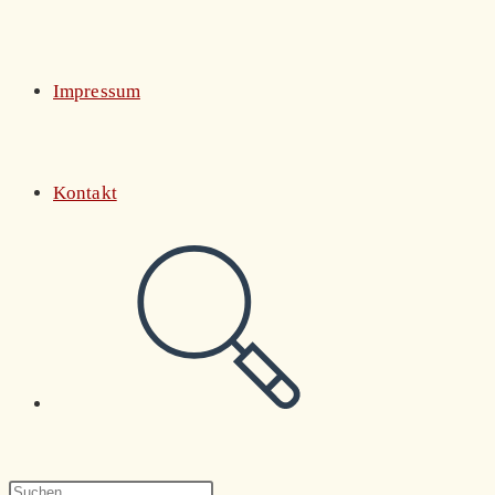
Impressum
Kontakt
Website-
Suche
Press