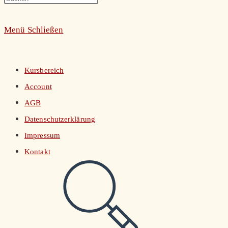
umschalten
Escape
Menü
Schließen
to
close
the
Kursbereich
search
Account
panel.
AGB
Datenschutzerklärung
Impressum
Kontakt
Website-
Suche
umschalten