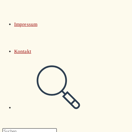
Impressum
Kontakt
Website-
Suche
Press