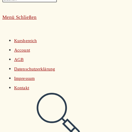
umschalten
Escape
Menü
Schließen
to
close
the
Kursbereich
search
Account
panel.
AGB
Datenschutzerklärung
Impressum
Kontakt
Website-
Suche
umschalten