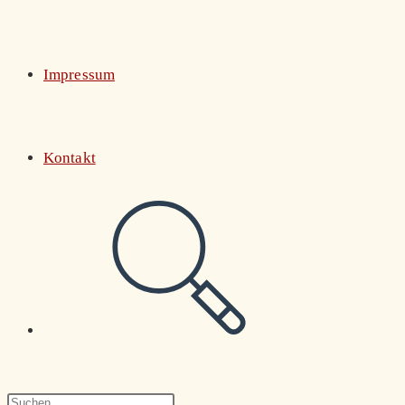
Impressum
Kontakt
Website-
Suche
Press