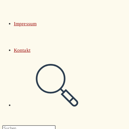
Impressum
Kontakt
Website-
Suche
Press