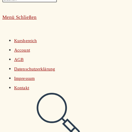
umschalten
Escape
Menü
Schließen
to
close
the
Kursbereich
search
Account
panel.
AGB
Datenschutzerklärung
Impressum
Kontakt
Website-
Suche
umschalten