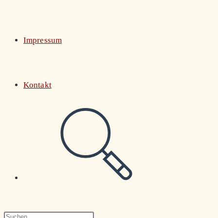
Impressum
Kontakt
Website-
Suche
Press