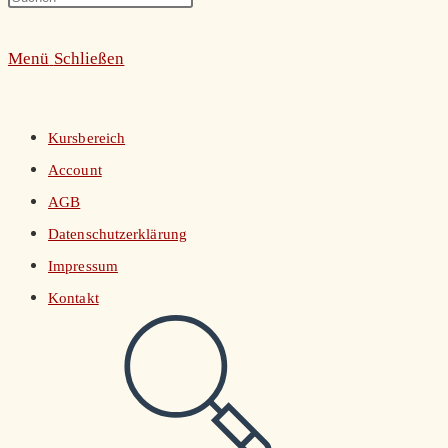
umschalten
Escape
Menü
Schließen
to
close
the
Kursbereich
search
Account
panel.
AGB
Datenschutzerklärung
Impressum
Kontakt
Website-
Suche
umschalten