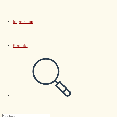
Impressum
Kontakt
Website-
Suche
Press