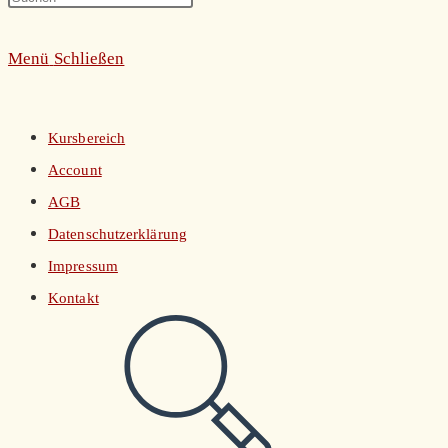
umschalten
Escape
Menü
Schließen
to
close
the
Kursbereich
search
Account
panel.
AGB
Datenschutzerklärung
Impressum
Kontakt
Website-
Suche
umschalten