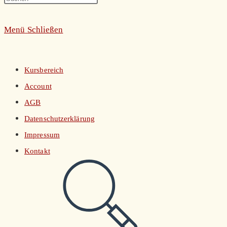
umschalten
Escape
Menü
Schließen
to
close
the
Kursbereich
search
Account
panel.
AGB
Datenschutzerklärung
Impressum
Kontakt
Website-
Suche
umschalten