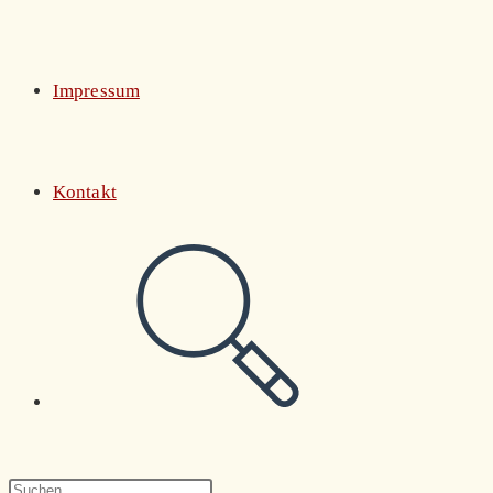
Impressum
Kontakt
Website-
Suche
Press