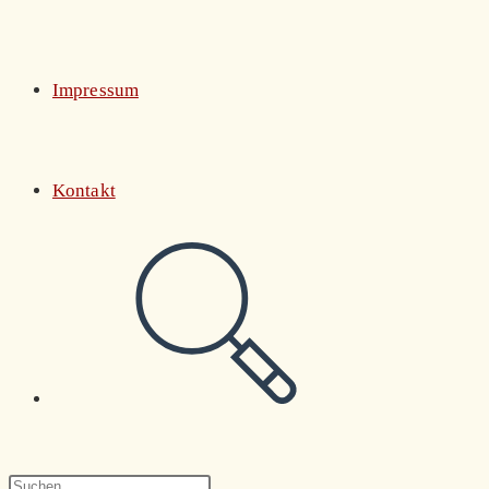
Impressum
Kontakt
Website-
Suche
Press