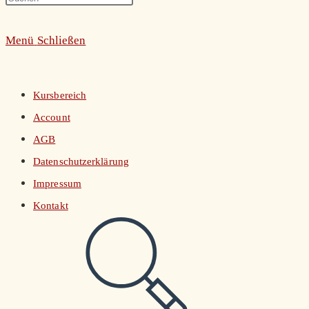
umschalten
Escape
Menü
Schließen
to
close
the
Kursbereich
search
Account
panel.
AGB
Datenschutzerklärung
Impressum
Kontakt
Website-
Suche
umschalten