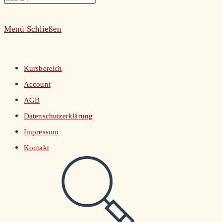
umschalten
Escape
Menü
Schließen
to
close
the
Kursbereich
search
Account
panel.
AGB
Datenschutzerklärung
Impressum
Kontakt
Website-
Suche
umschalten