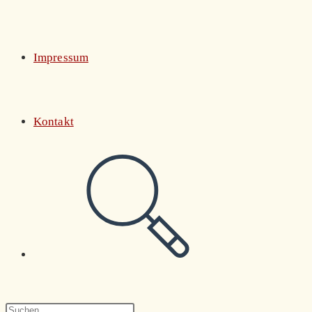
Impressum
Kontakt
Website-
Suche
Press