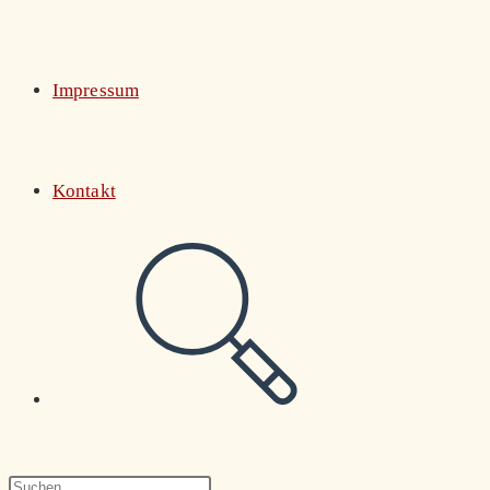
Impressum
Kontakt
Website-
Suche
Press