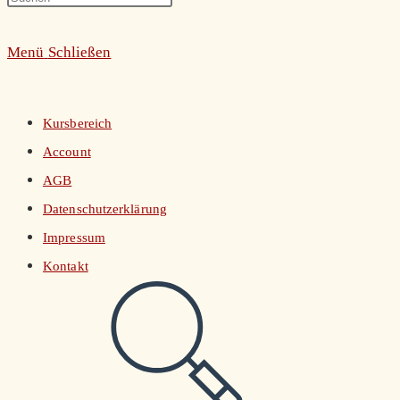
umschalten
Escape
Menü
Schließen
to
close
the
Kursbereich
search
Account
panel.
AGB
Datenschutzerklärung
Impressum
Kontakt
Website-
Suche
umschalten