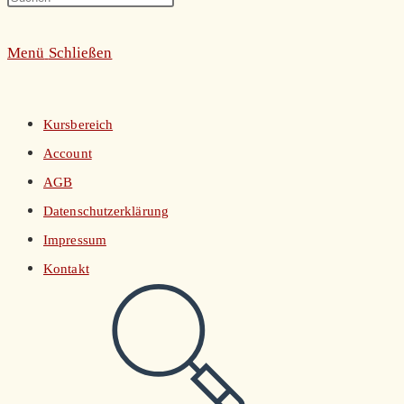
umschalten
Escape
Menü
Schließen
to
close
the
Kursbereich
search
Account
panel.
AGB
Datenschutzerklärung
Impressum
Kontakt
Website-
Suche
umschalten