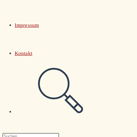
Impressum
Kontakt
Website-
Suche
Press