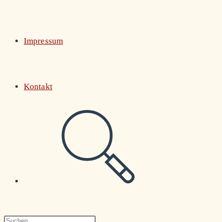
Impressum
Kontakt
Website-
Suche
Press