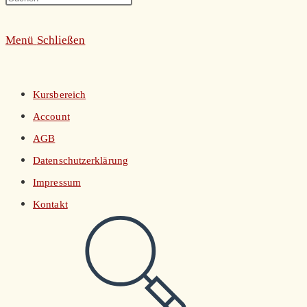
umschalten
Escape
Menü
Schließen
to
close
the
Kursbereich
search
Account
panel.
AGB
Datenschutzerklärung
Impressum
Kontakt
Website-
Suche
umschalten