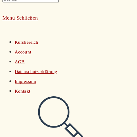
umschalten
Escape
Menü
Schließen
to
close
the
Kursbereich
search
Account
panel.
AGB
Datenschutzerklärung
Impressum
Kontakt
Website-
Suche
umschalten