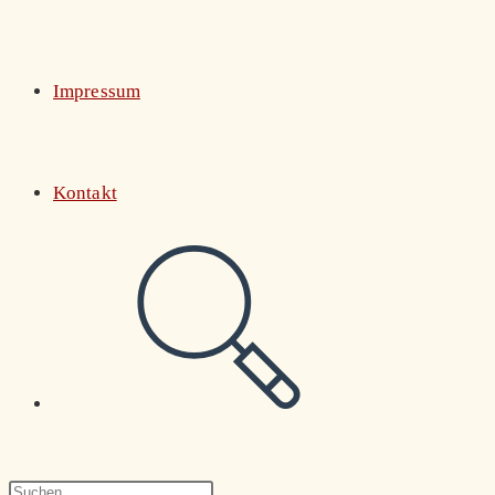
Impressum
Kontakt
Website-
Suche
Press