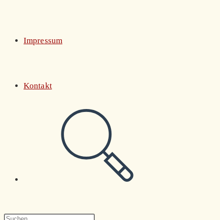
Impressum
Kontakt
Website-
Suche
Press