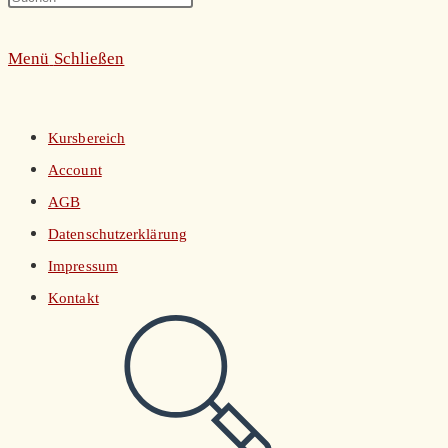
umschalten
Escape
Menü
Schließen
to
close
the
Kursbereich
search
Account
panel.
AGB
Datenschutzerklärung
Impressum
Kontakt
Website-
Suche
umschalten