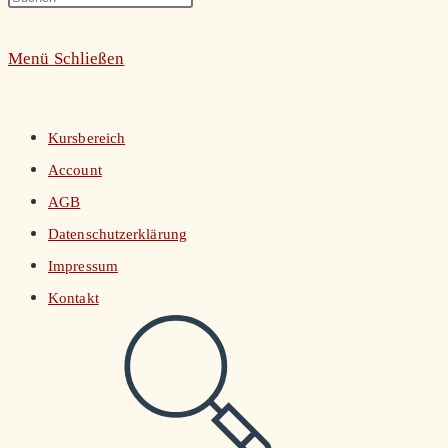
umschalten
Escape
Menü
Schließen
to
close
the
Kursbereich
search
Account
panel.
AGB
Datenschutzerklärung
Impressum
Kontakt
Website-
Suche
umschalten