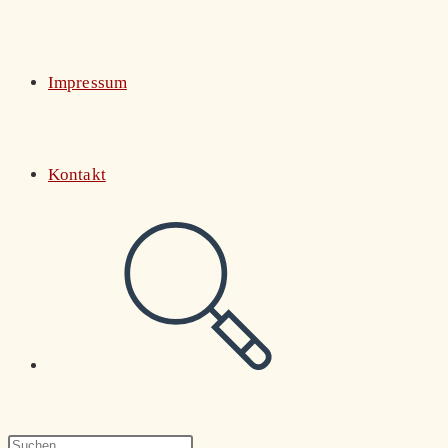
Impressum
Kontakt
Website-
Suche
Press