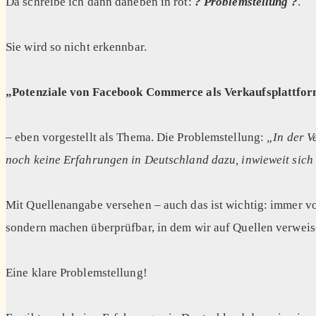
Da schreibe ich dann daneben in rot:
? Problemstellung ?
.
Sie wird so nicht erkennbar.
„Potenziale von Facebook Commerce als Verkaufsplattfor
– eben vorgestellt als Thema. Die Problemstellung:
„In der V
noch keine Erfahrungen in Deutschland dazu, inwieweit sic
Mit Quellenangabe versehen – auch das ist wichtig: immer v
sondern machen überprüfbar, in dem wir auf Quellen verweis
Eine klare Problemstellung!