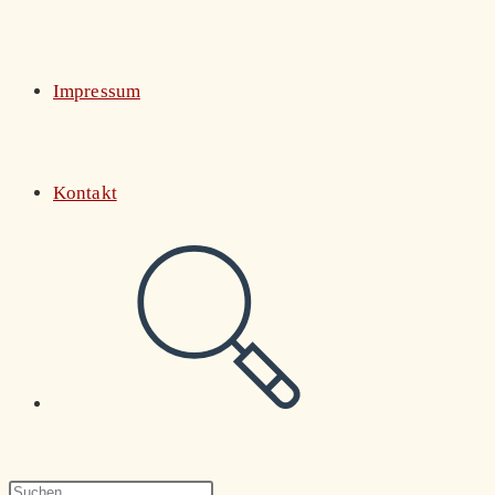
Impressum
Kontakt
Website-
Suche
Press