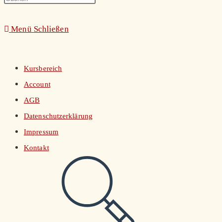
umschalten
Escape
Menü
Schließen
to
close
the
Kursbereich
search
Account
panel.
AGB
Datenschutzerklärung
Impressum
Kontakt
Website-
Suche
umschalten