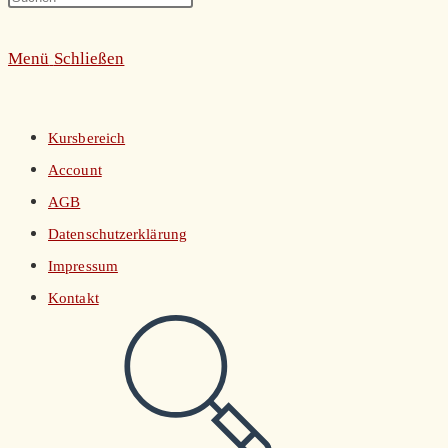
umschalten
Escape
Menü
Schließen
to
close
the
Kursbereich
search
Account
panel.
AGB
Datenschutzerklärung
Impressum
Kontakt
Website-
Suche
umschalten