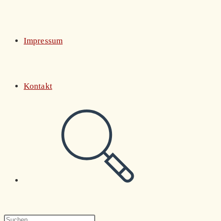
Impressum
Kontakt
Website-
Suche
Press