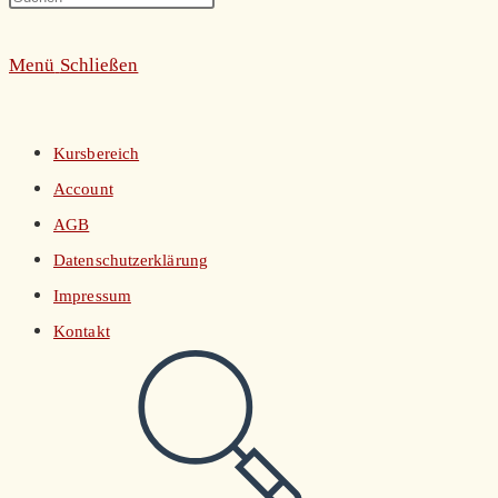
umschalten
Escape
Menü
Schließen
to
close
the
Kursbereich
search
Account
panel.
AGB
Datenschutzerklärung
Impressum
Kontakt
Website-
Suche
umschalten