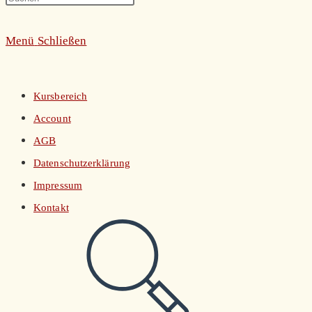
umschalten
Escape
Menü
Schließen
to
close
the
Kursbereich
search
Account
panel.
AGB
Datenschutzerklärung
Impressum
Kontakt
Website-
Suche
umschalten