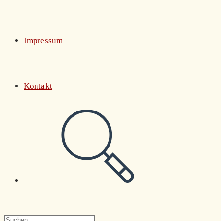
Impressum
Kontakt
Website-
Suche
Press