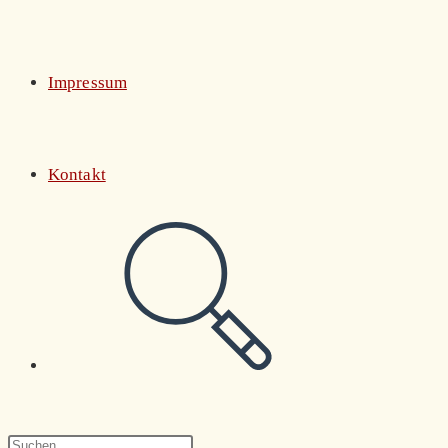
Impressum
Kontakt
Website-
Suche
Press