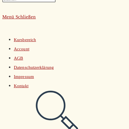
umschalten
Escape
Menü
Schließen
to
close
the
Kursbereich
search
Account
panel.
AGB
Datenschutzerklärung
Impressum
Kontakt
Website-
Suche
umschalten