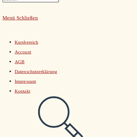
umschalten
Escape
Menü
Schließen
to
close
the
Kursbereich
search
Account
panel.
AGB
Datenschutzerklärung
Impressum
Kontakt
Website-
Suche
umschalten