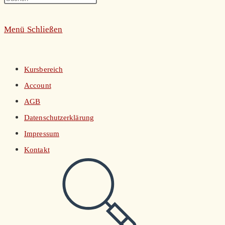
umschalten
Escape
Menü
Schließen
to
close
the
Kursbereich
search
Account
panel.
AGB
Datenschutzerklärung
Impressum
Kontakt
Website-
Suche
umschalten