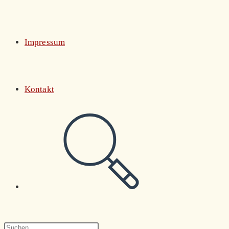
Impressum
Kontakt
Website-
Suche
Press