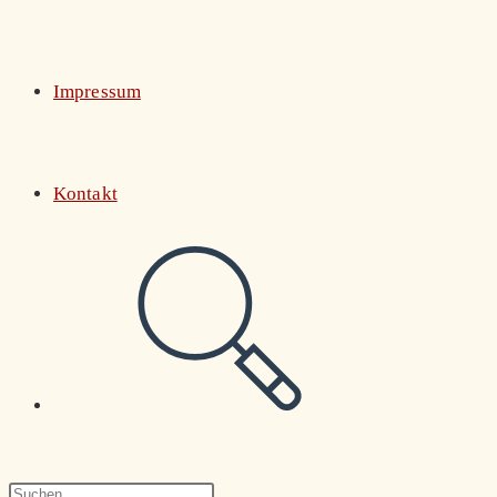
Impressum
Kontakt
Website-
Suche
Press