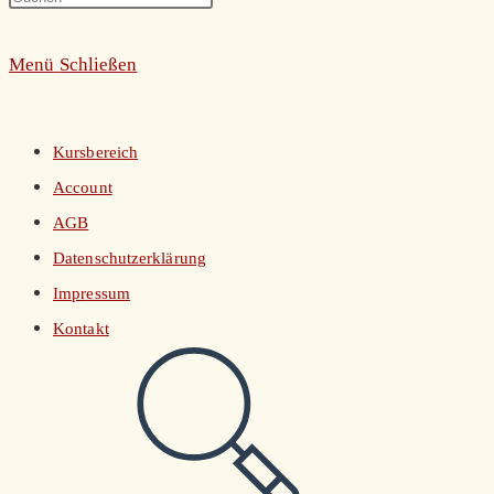
umschalten
Escape
Menü
Schließen
to
close
the
Kursbereich
search
Account
panel.
AGB
Datenschutzerklärung
Impressum
Kontakt
Website-
Suche
umschalten