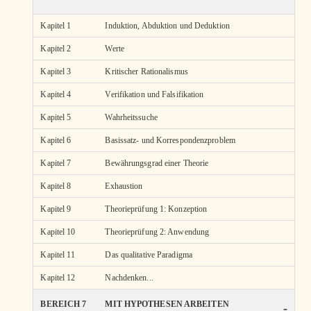
Kapitel 1
Induktion, Abduktion und Deduktion
Kapitel 2
Werte
Kapitel 3
Kritischer Rationalismus
Kapitel 4
Verifikation und Falsifikation
Kapitel 5
Wahrheitssuche
Kapitel 6
Basissatz- und Korrespondenzproblem
Kapitel 7
Bewährungsgrad einer Theorie
Kapitel 8
Exhaustion
Kapitel 9
Theorieprüfung 1: Konzeption
Kapitel 10
Theorieprüfung 2: Anwendung
Kapitel 11
Das qualitative Paradigma
Kapitel 12
Nachdenken...
BEREICH 7
MIT HYPOTHESEN ARBEITEN
-