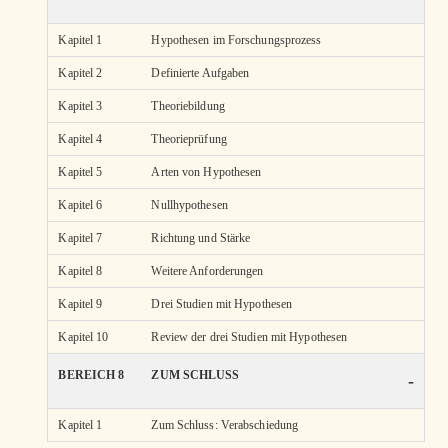
Kapitel 1
Hypothesen im Forschungsprozess
Kapitel 2
Definierte Aufgaben
Kapitel 3
Theoriebildung
Kapitel 4
Theorieprüfung
Kapitel 5
Arten von Hypothesen
Kapitel 6
Nullhypothesen
Kapitel 7
Richtung und Stärke
Kapitel 8
Weitere Anforderungen
Kapitel 9
Drei Studien mit Hypothesen
Kapitel 10
Review der drei Studien mit Hypothesen
BEREICH 8
ZUM SCHLUSS
-
Kapitel 1
Zum Schluss: Verabschiedung