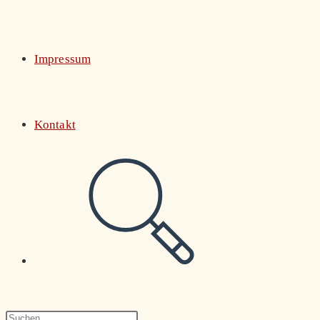
Impressum
Kontakt
Website-
Suche
Press