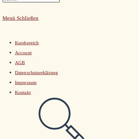
umschalten
Escape
Menü
Schließen
to
close
the
Kursbereich
search
Account
panel.
AGB
Datenschutzerklärung
Impressum
Kontakt
Website-
Suche
umschalten