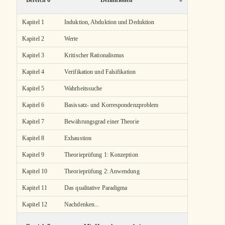
-
Bereich 6
Definitionen
Kapitel 1
Induktion, Abduktion und Deduktion
Kapitel 2
Werte
Kapitel 3
Kritischer Rationalismus
Kapitel 4
Verifikation und Falsifikation
Kapitel 5
Wahrheitssuche
Kapitel 6
Basissatz- und Korrespondenzproblem
Kapitel 7
Bewährungsgrad einer Theorie
Kapitel 8
Exhaustion
Kapitel 9
Theorieprüfung 1: Konzeption
Kapitel 10
Theorieprüfung 2: Anwendung
Kapitel 11
Das qualitative Paradigma
Kapitel 12
Nachdenken...