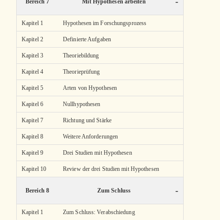
-
Bereich 7
Mit Hypothesen arbeiten
Kapitel 1
Hypothesen im Forschungsprozess
Kapitel 2
Definierte Aufgaben
Kapitel 3
Theoriebildung
Kapitel 4
Theorieprüfung
Kapitel 5
Arten von Hypothesen
Kapitel 6
Nullhypothesen
Kapitel 7
Richtung und Stärke
Kapitel 8
Weitere Anforderungen
Kapitel 9
Drei Studien mit Hypothesen
Kapitel 10
Review der drei Studien mit Hypothesen
-
Bereich 8
Zum Schluss
Kapitel 1
Zum Schluss: Verabschiedung