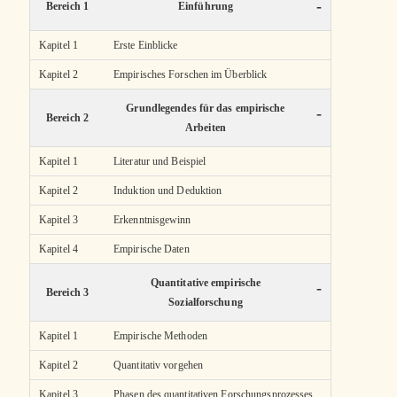
-
Bereich 1
Einführung
Kapitel 1
Erste Einblicke
Kapitel 2
Empirisches Forschen im Überblick
Grundlegendes für das empirische
-
Bereich 2
Arbeiten
Kapitel 1
Literatur und Beispiel
Kapitel 2
Induktion und Deduktion
Kapitel 3
Erkenntnisgewinn
Kapitel 4
Empirische Daten
Quantitative empirische
-
Bereich 3
Sozialforschung
Kapitel 1
Empirische Methoden
Kapitel 2
Quantitativ vorgehen
Kapitel 3
Phasen des quantitativen Forschungsprozesses