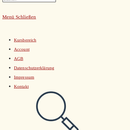
umschalten
Escape
Menü
Schließen
to
close
the
Kursbereich
search
Account
panel.
AGB
Datenschutzerklärung
Impressum
Kontakt
Website-
Suche
umschalten