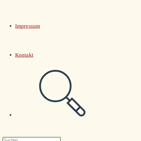
Impressum
Kontakt
Website-
Suche
Press