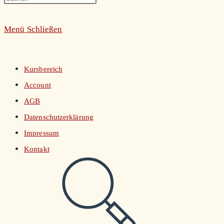
umschalten
Escape
Menü
Schließen
to
close
the
Kursbereich
search
Account
panel.
AGB
Datenschutzerklärung
Impressum
Kontakt
Website-
Suche
umschalten