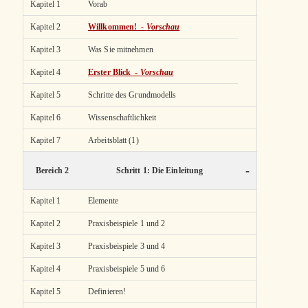
Kapitel 1
Vorab
Kapitel 2
Willkommen! -
Vorschau
Kapitel 3
Was Sie mitnehmen
Kapitel 4
Erster Blick -
Vorschau
Kapitel 5
Schritte des Grundmodells
Kapitel 6
Wissenschaftlichkeit
Kapitel 7
Arbeitsblatt (1)
-
Bereich 2
Schritt 1: Die Einleitung
Kapitel 1
Elemente
Kapitel 2
Praxisbeispiele 1 und 2
Kapitel 3
Praxisbeispiele 3 und 4
Kapitel 4
Praxisbeispiele 5 und 6
Kapitel 5
Definieren!