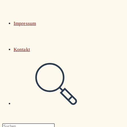
Impressum
Kontakt
Website-
Suche
Press