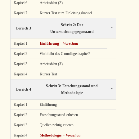
Kapitel 6
Arbeitsblatt (2)
Kapitel 7
Kurzer Test zum Einleitungskapitel
Schritt 2: Der
-
Bereich 3
Untersuchungsgegenstand
Kapitel 1
Einführung -
Vorschau
Kapitel 2
Wo bleibt das Grundlagenkapitel?
Kapitel 3
Arbeitsblatt (3)
Kapitel 4
Kurzer Test
Schritt 3: Forschungsstand und
-
Bereich 4
Methodologie
Kapitel 1
Einführung
Kapitel 2
Forschungsstand erheben
Kapitel 3
Quellen richtig zitieren
Kapitel 4
Methodologie -
Vorschau