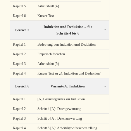
Kapitel 5
Arbeitsblatt (4)
Kapitel 6
Kurzer Test
Induktion und Deduktion – für
-
Bereich 5
Schritte 4 bis 6
Kapitel 1
Bedeutung von Induktion und Deduktion
Kapitel 2
Empirisch forschen
Kapitel 3
Arbeitsblatt (5)
Kapitel 4
Kurzer Test zu „4. Induktion und Deduktion“
-
Bereich 6
Variante A: Induktion
Kapitel 1
[A] Grundlegendes zur Induktion
Kapitel 2
Schritt 4 [A]: Datengewinnung
Kapitel 3
Schritt 5 [A]: Datenauswertung
Kapitel 4
Schritt 6 [A]: Arbeitshypothesenerstellung