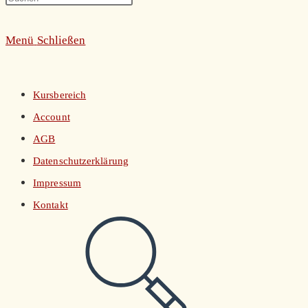
umschalten
Escape
Menü
Schließen
to
close
the
Kursbereich
search
Account
panel.
AGB
Datenschutzerklärung
Impressum
Kontakt
Website-
Suche
umschalten