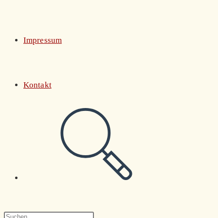
Impressum
Kontakt
Website-
Suche
Press