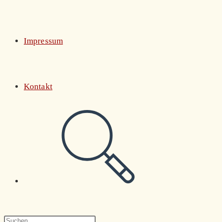
Impressum
Kontakt
Website-
Suche
Press