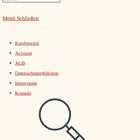
umschalten
Escape
Menü
Schließen
to
close
the
Kursbereich
search
Account
panel.
AGB
Datenschutzerklärung
Impressum
Kontakt
Website-
Suche
umschalten