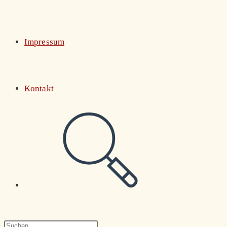
Impressum
Kontakt
Website-
Suche
Press