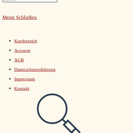
umschalten
Escape
Menü
Schließen
to
close
the
Kursbereich
search
Account
panel.
AGB
Datenschutzerklärung
Impressum
Kontakt
Website-
Suche
umschalten