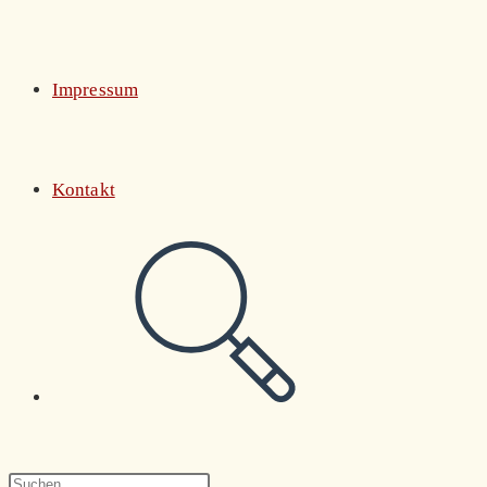
Impressum
Kontakt
Website-
Suche
Press