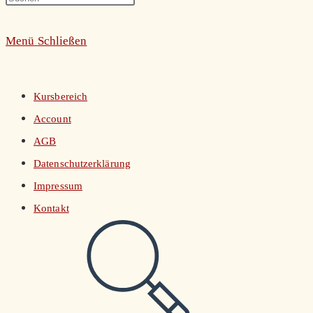
umschalten
Escape
Menü
Schließen
to
close
the
Kursbereich
search
Account
panel.
AGB
Datenschutzerklärung
Impressum
Kontakt
Website-
Suche
umschalten