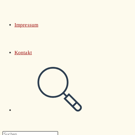
Impressum
Kontakt
Website-
Suche
Press