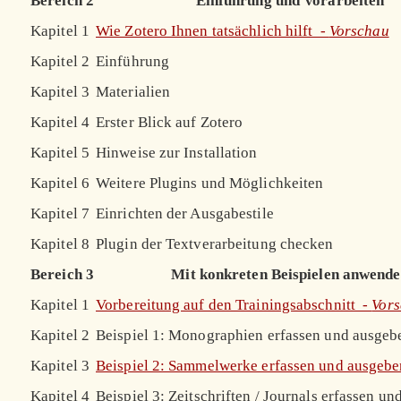
Bereich 2
Einführung und Vorarbeiten
Kapitel 1
Wie Zotero Ihnen tatsächlich hilft -
Vorschau
Kapitel 2
Einführung
Kapitel 3
Materialien
Kapitel 4
Erster Blick auf Zotero
Kapitel 5
Hinweise zur Installation
Kapitel 6
Weitere Plugins und Möglichkeiten
Kapitel 7
Einrichten der Ausgabestile
Kapitel 8
Plugin der Textverarbeitung checken
Bereich 3
Mit konkreten Beispielen anwend
Kapitel 1
Vorbereitung auf den Trainingsabschnitt -
Vor
Kapitel 2
Beispiel 1: Monographien erfassen und ausgeb
Kapitel 3
Beispiel 2: Sammelwerke erfassen und ausgeb
Kapitel 4
Beispiel 3: Zeitschriften / Journals erfassen u