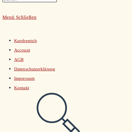
umschalten
Escape
Menü
Schließen
to
close
the
Kursbereich
search
Account
panel.
AGB
Datenschutzerklärung
Impressum
Kontakt
Website-
Suche
umschalten