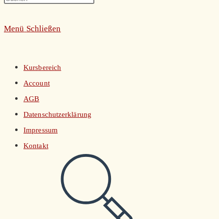
umschalten
Escape
Menü
Schließen
to
close
the
Kursbereich
search
Account
panel.
AGB
Datenschutzerklärung
Impressum
Kontakt
Website-
Suche
umschalten