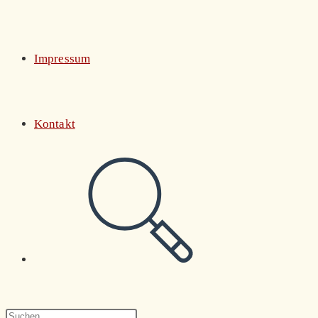
Impressum
Kontakt
Website-
Suche
Press