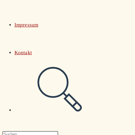
Impressum
Kontakt
Website-
Suche
Press