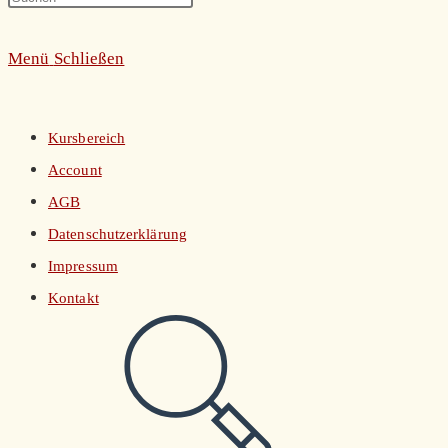
umschalten
Escape
Menü
Schließen
to
close
the
Kursbereich
search
Account
panel.
AGB
Datenschutzerklärung
Impressum
Kontakt
Website-
Suche
umschalten