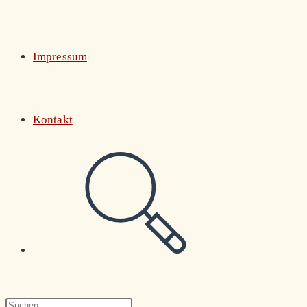
Impressum
Kontakt
Website-
Suche
Press