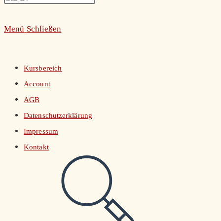
umschalten
Escape
Menü
Schließen
to
close
the
Kursbereich
search
Account
panel.
AGB
Datenschutzerklärung
Impressum
Kontakt
Website-
Suche
umschalten